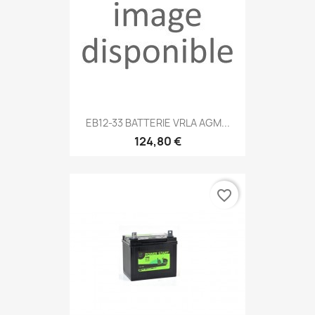
EB12-33 BATTERIE VRLA AGM...
124,80 €
favorite_border