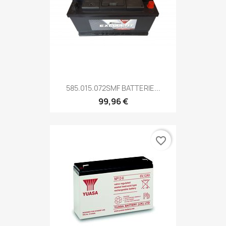
585.015.072SMF BATTERIE...
99,96 €
favorite_border