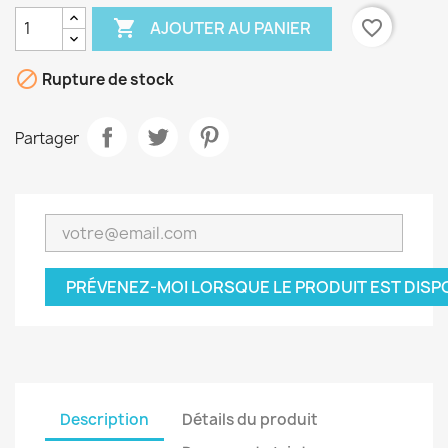

favorite_border
AJOUTER AU PANIER

Rupture de stock
Partager
PRÉVENEZ-MOI LORSQUE LE PRODUIT EST DISP
Description
Détails du produit