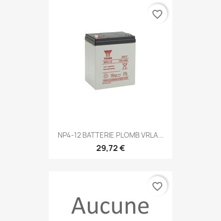
favorite_border
NP4-12 BATTERIE PLOMB VRLA...
29,72 €
favorite_border