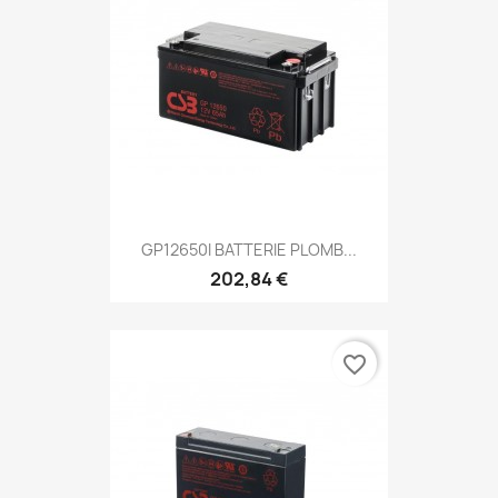
GP12650I BATTERIE PLOMB...
202,84 €
favorite_border