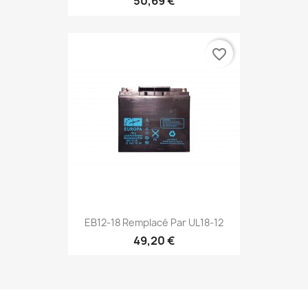
50,69 €
favorite_border
EB12-18 Remplacé Par UL18-12
49,20 €