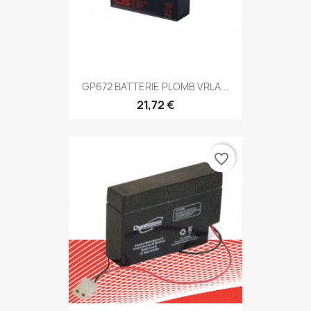
GP672 BATTERIE PLOMB VRLA...
21,72 €
favorite_border