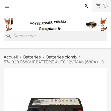
shopping_cart


(0)
search
Accueil
Batteries
Batteries plomb
574.020.068SMF BATTERIE AUTO 12V 74Ah (680A) +D