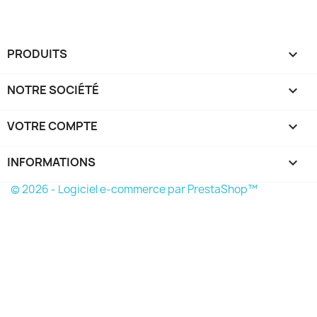
PRODUITS

NOTRE SOCIÉTÉ

VOTRE COMPTE

INFORMATIONS
keyboard_arrow_down
© 2026 - Logiciel e-commerce par PrestaShop™