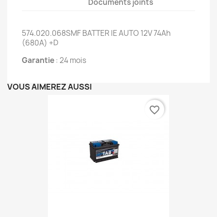
Documents joints
574.020.068SMF BATTER IE AUTO 12V 74Ah
(680A) +D
Garantie
: 24 mois
VOUS AIMEREZ AUSSI
favorite_border