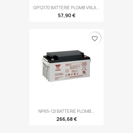
GP12170 BATTERIE PLOMB VRLA...
57,90 €
favorite_border
NP65-12I BATTERIE PLOMB...
266,68 €