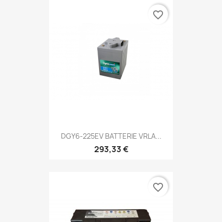
favorite_border
DGY6-225EV BATTERIE VRLA...
293,33 €
favorite_border