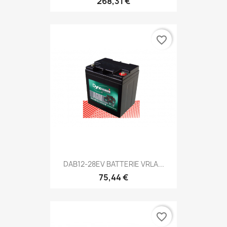
268,31 €
favorite_border
DAB12-28EV BATTERIE VRLA...
75,44 €
favorite_border