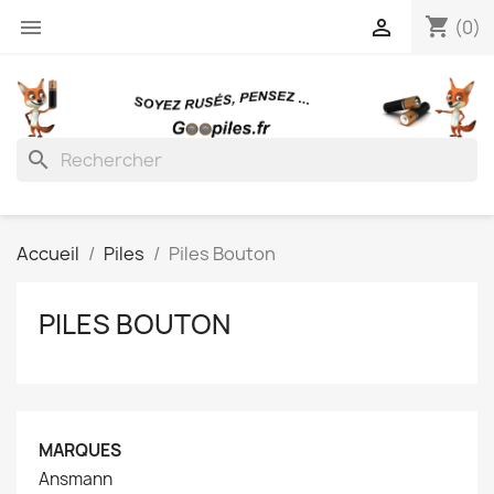
shopping_cart


(0)
search
Accueil
Piles
Piles Bouton
PILES BOUTON
MARQUES
Ansmann