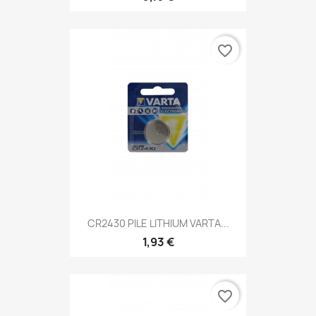
favorite_border
CR2430 PILE LITHIUM VARTA...
1,93 €
favorite_border