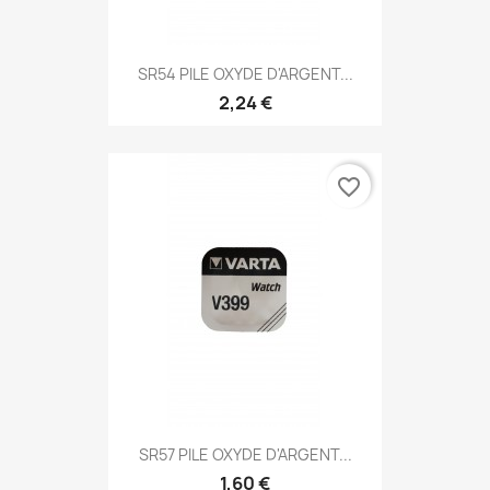
SR54 PILE OXYDE D'ARGENT...
2,24 €
favorite_border
SR57 PILE OXYDE D'ARGENT...
1,60 €