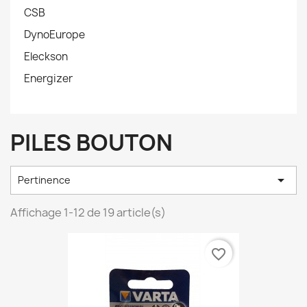
CSB
DynoEurope
Eleckson
Energizer
PILES BOUTON

Pertinence
Affichage 1-12 de 19 article(s)
favorite_border