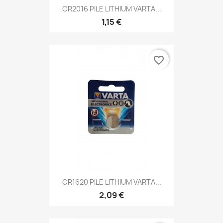
CR2016 PILE LITHIUM VARTA...
1,15 €
favorite_border
CR1620 PILE LITHIUM VARTA...
2,09 €