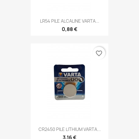
LR54 PILE ALCALINE VARTA...
0,88 €
favorite_border
CR2450 PILE LITHIUM VARTA...
3,16 €