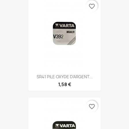
favorite_border
SR41 PILE OXYDE D'ARGENT...
1,58 €
favorite_border