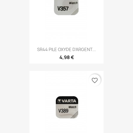
SR44 PILE OXYDE D'ARGENT...
4,98 €
favorite_border