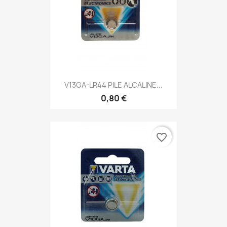
V13GA-LR44 PILE ALCALINE...
0,80 €
favorite_border