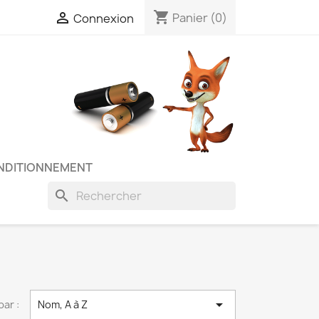
shopping_cart

Panier
(0)
Connexion
NDITIONNEMENT
search

par :
Nom, A à Z