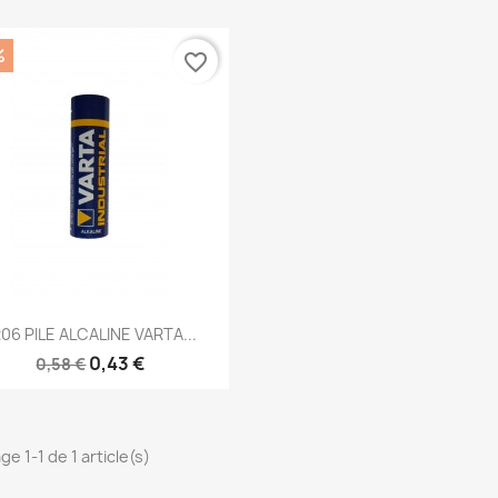
%
favorite_border
Aperçu rapide

06 PILE ALCALINE VARTA...
0,43 €
0,58 €
ge 1-1 de 1 article(s)