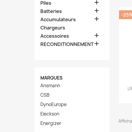

Piles

Batteries
-25

Accumulateurs
Chargeurs

Accessoires

RECONDITIONNEMENT
MARQUES
Ansmann
LR
CSB
DynoEurope
Eleckson
Afficha
Energizer