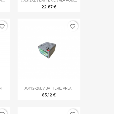
...
DAS12-2.9 BATTERIE VRLA AGM...
22,87 €
vorite_border
favorite_border
Aperçu rapide

...
DGY12-26EV BATTERIE VRLA...
85,12 €