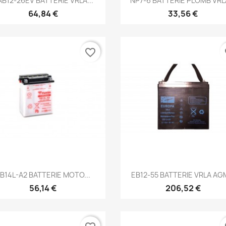
AB12-26EV BATTERIE VRLA...
NP7-6 BATTERIE PLOMB VRLA
64,84 €
33,56 €
favorite_border
fa
Aperçu rapide
Aperçu rapide


B14L-A2 BATTERIE MOTO...
EB12-55 BATTERIE VRLA AGM
56,14 €
206,52 €