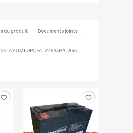
ls du produit
Documents joints
E VRLA AGM EUROPA 12V 88AH/C20ie
favorite_border
favorite_border