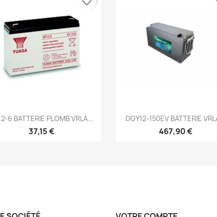
favorite_border
fa
Aperçu rapide
Aperçu rapide


2-6 BATTERIE PLOMB VRLA...
DGY12-150EV BATTERIE VRLA
37,15 €
467,90 €
E SOCIÉTÉ
VOTRE COMPTE