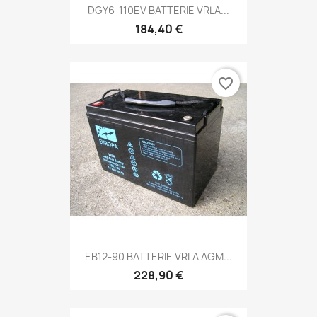
DGY6-110EV BATTERIE VRLA...
184,40 €
favorite_border
EB12-90 BATTERIE VRLA AGM...
228,90 €