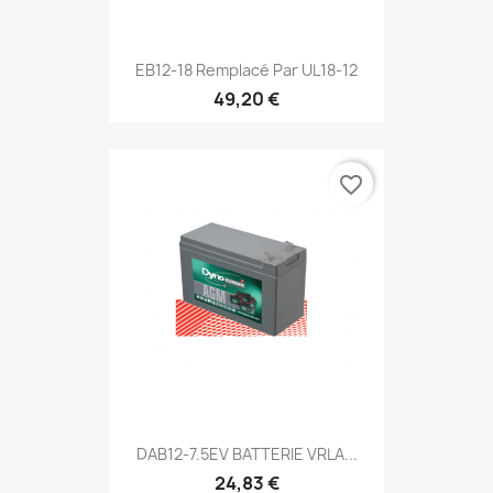
EB12-18 Remplacé Par UL18-12
49,20 €
favorite_border
DAB12-7.5EV BATTERIE VRLA...
24,83 €