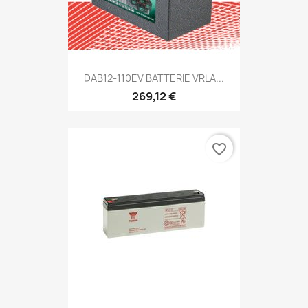
DAB12-110EV BATTERIE VRLA...
269,12 €
favorite_border