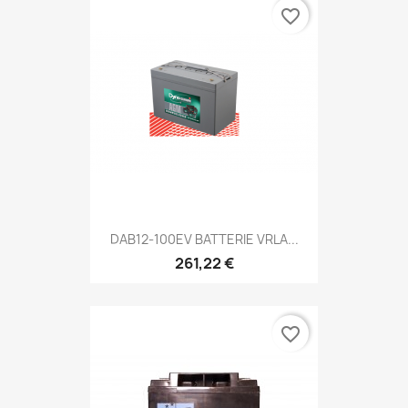
favorite_border
DAB12-100EV BATTERIE VRLA...
261,22 €
favorite_border