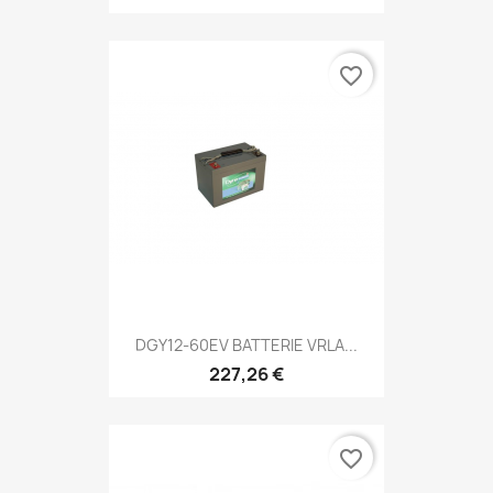
favorite_border
DGY12-60EV BATTERIE VRLA...
227,26 €
favorite_border