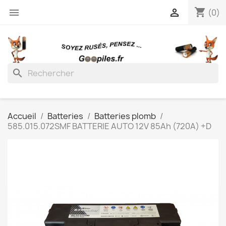
shopping_cart


(0)
search
Accueil
Batteries
Batteries plomb
585.015.072SMF BATTERIE AUTO 12V 85Ah (720A) +D