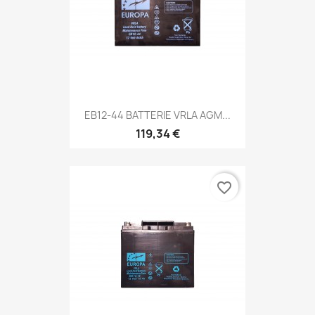
EB12-44 BATTERIE VRLA AGM...
119,34 €
favorite_border