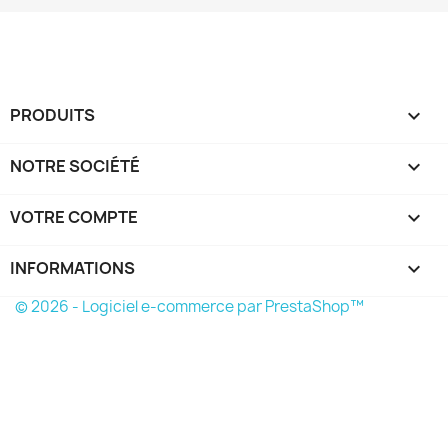
PRODUITS

NOTRE SOCIÉTÉ

VOTRE COMPTE

INFORMATIONS
keyboard_arrow_down
© 2026 - Logiciel e-commerce par PrestaShop™