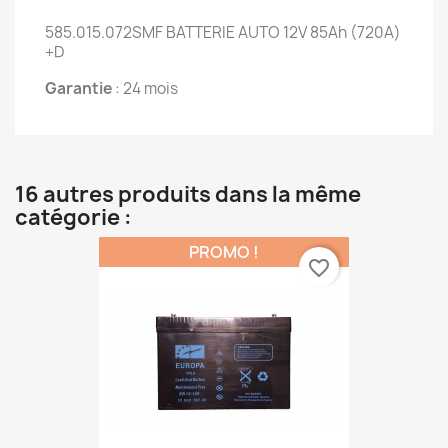
585.015.072SMF BATTERIE AUTO 12V 85Ah (720A)
+D
Garantie
: 24 mois
16 autres produits dans la même
catégorie :
PROMO !
favorite_border