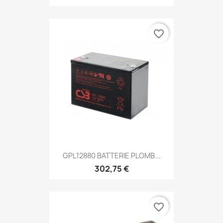
favorite_border
GPL12880 BATTERIE PLOMB...
302,75 €
favorite_border