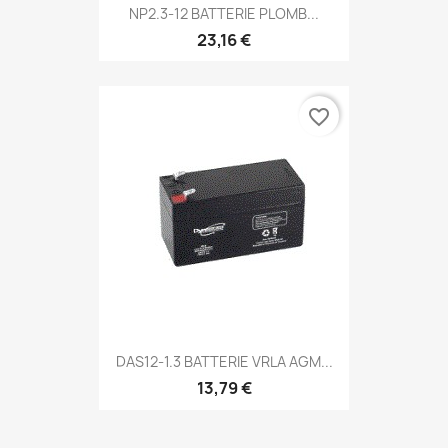
NP2.3-12 BATTERIE PLOMB...
23,16 €
favorite_border
DAS12-1.3 BATTERIE VRLA AGM...
13,79 €