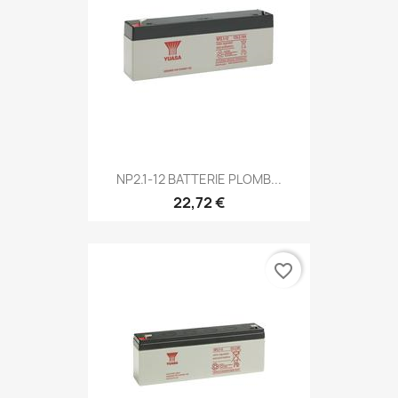
NP2.1-12 BATTERIE PLOMB...
22,72 €
favorite_border