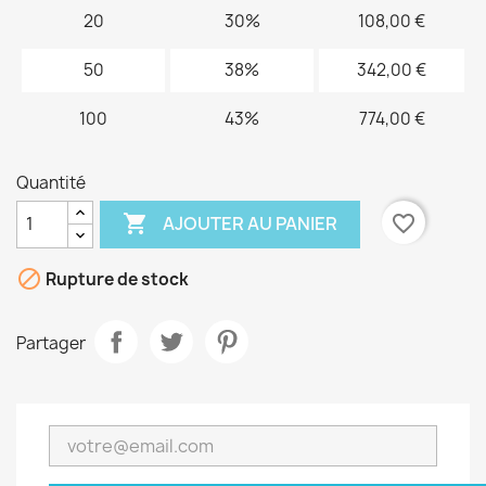
20
30%
108,00 €
50
38%
342,00 €
100
43%
774,00 €
Quantité

favorite_border
AJOUTER AU PANIER

Rupture de stock
Partager