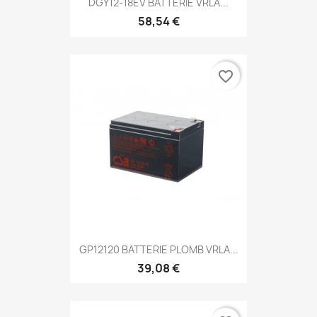
DGY12-18EV BATTERIE VRLA...
58,54 €
favorite_border
GP12120 BATTERIE PLOMB VRLA...
39,08 €