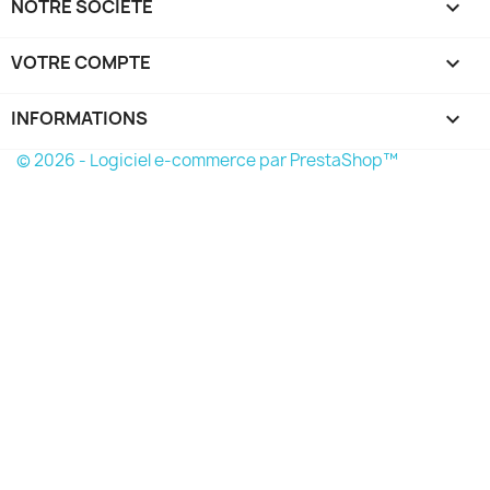
NOTRE SOCIÉTÉ

VOTRE COMPTE

INFORMATIONS
keyboard_arrow_down
© 2026 - Logiciel e-commerce par PrestaShop™