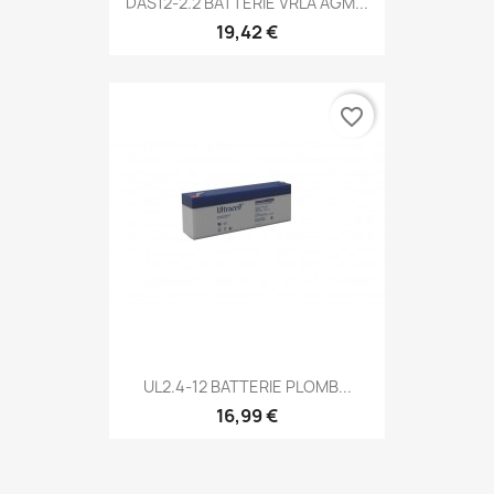
DAS12-2.2 BATTERIE VRLA AGM...
19,42 €
favorite_border
UL2.4-12 BATTERIE PLOMB...
16,99 €