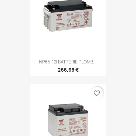
NP65-12I BATTERIE PLOMB...
266,68 €
favorite_border