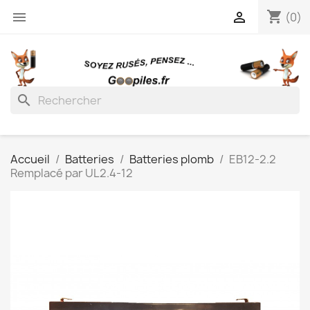
shopping_cart


(0)
search
Accueil
Batteries
Batteries plomb
EB12-2.2
Remplacé par UL2.4-12