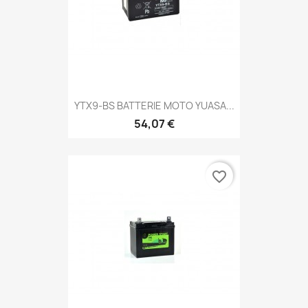
YTX9-BS BATTERIE MOTO YUASA...
54,07 €
favorite_border