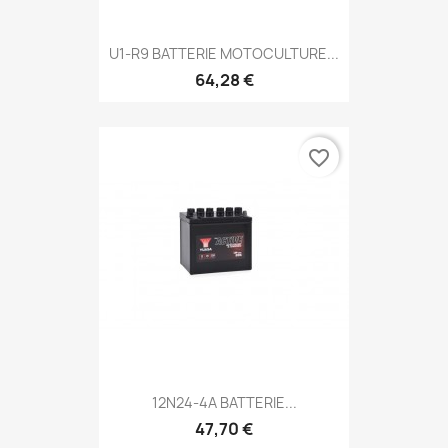
U1-R9 BATTERIE MOTOCULTURE...
64,28 €
favorite_border
12N24-4A BATTERIE...
47,70 €