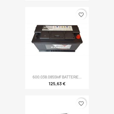
favorite_border
600.038.085SMF BATTERIE...
125,63 €
favorite_border