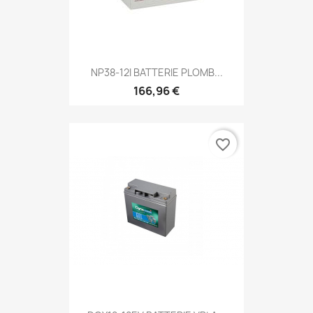
NP38-12I BATTERIE PLOMB...
166,96 €
favorite_border