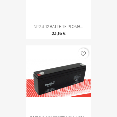
NP2.3-12 BATTERIE PLOMB...
23,16 €
favorite_border