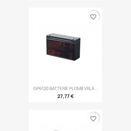
favorite_border
GP6120 BATTERIE PLOMB VRLA...
27,77 €
favorite_border