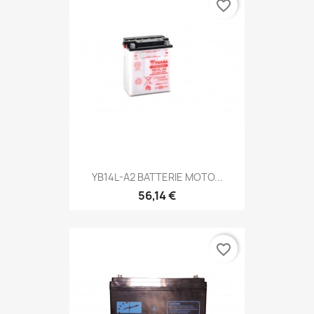
favorite_border
YB14L-A2 BATTERIE MOTO...
56,14 €
favorite_border