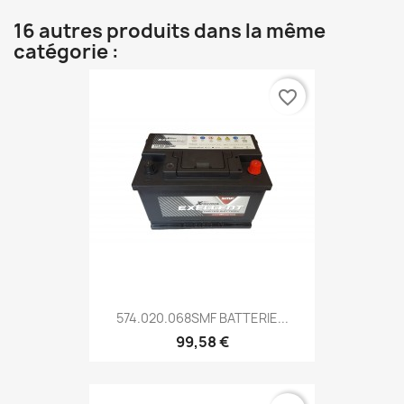
16 autres produits dans la même
catégorie :
favorite_border
574.020.068SMF BATTERIE...
99,58 €