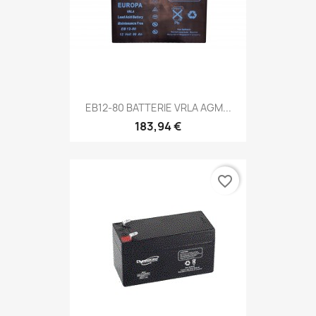
EB12-80 BATTERIE VRLA AGM...
183,94 €
favorite_border