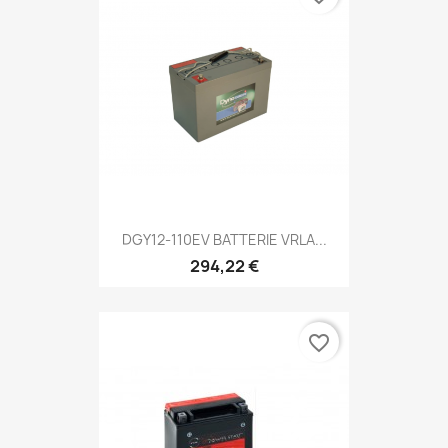
DGY12-110EV BATTERIE VRLA...
294,22 €
favorite_border