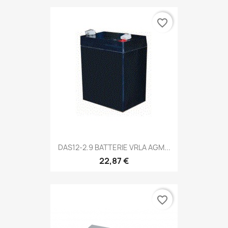
favorite_border
DAS12-2.9 BATTERIE VRLA AGM...
22,87 €
favorite_border