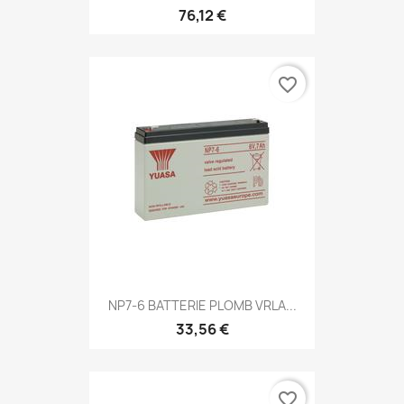
76,12 €
favorite_border
NP7-6 BATTERIE PLOMB VRLA...
33,56 €
favorite_border