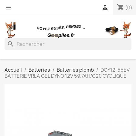
shopping_cart


(0)
search
Accueil
Batteries
Batteries plomb
DGY12-55EV
BATTERIE VRLA GEL DYNO 12V 59.7AH/C20 CYCLIQUE