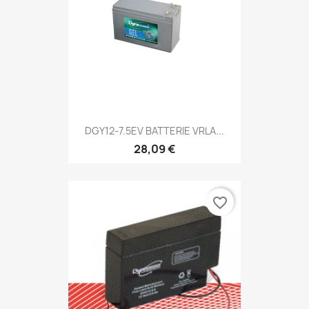
DGY12-7.5EV BATTERIE VRLA...
28,09 €
favorite_border