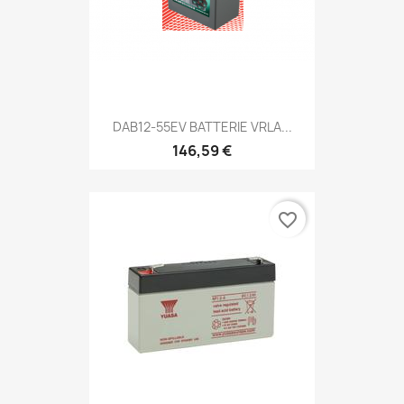
DAB12-55EV BATTERIE VRLA...
146,59 €
favorite_border