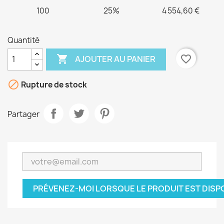
100
25%
4 554,60 €
Quantité

favorite_border
AJOUTER AU PANIER

Rupture de stock
Partager
PRÉVENEZ-MOI LORSQUE LE PRODUIT EST DISP