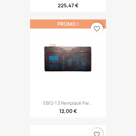
225,47 €
PROMO !
favorite_border
EB12-1.3 Remplacé Par...
12,00 €
favorite_border