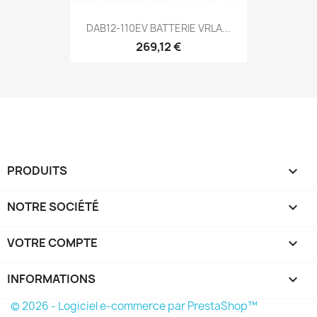
DAB12-110EV BATTERIE VRLA...
269,12 €
PRODUITS

NOTRE SOCIÉTÉ

VOTRE COMPTE

INFORMATIONS
keyboard_arrow_down
© 2026 - Logiciel e-commerce par PrestaShop™