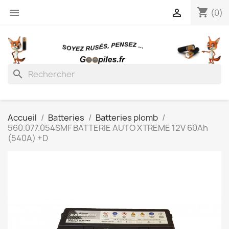
shopping_cart


(0)
search
Accueil
Batteries
Batteries plomb
560.077.054SMF BATTERIE AUTO XTREME 12V 60Ah
(540A) +D