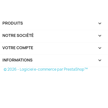
PRODUITS

NOTRE SOCIÉTÉ

VOTRE COMPTE

INFORMATIONS
keyboard_arrow_down
© 2026 - Logiciel e-commerce par PrestaShop™