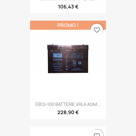
106,43 €
PROMO !
favorite_border
EB12-100 BATTERIE VRLA AGM...
228,90 €
favorite_border