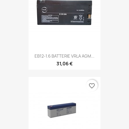
EB12-1.6 BATTERIE VRLA AGM...
31,06 €
favorite_border