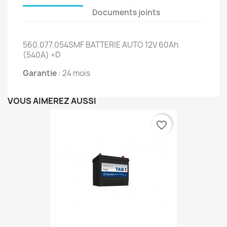
Documents joints
560.077.054SMF BATTERIE AUTO 12V 60Ah
(540A) +D
Garantie
: 24 mois
VOUS AIMEREZ AUSSI
favorite_border