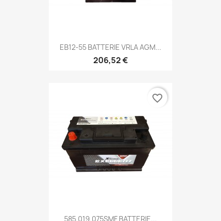
EB12-55 BATTERIE VRLA AGM...
206,52 €
favorite_border
585.019.075SMF BATTERIE...