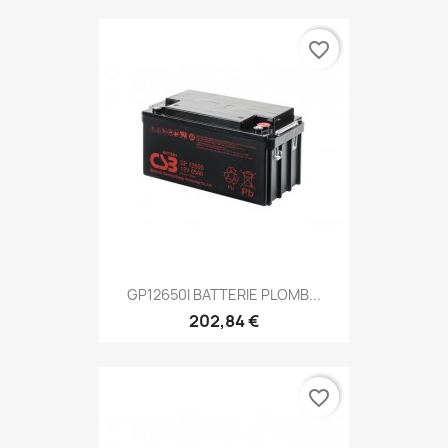
favorite_border
GP12650I BATTERIE PLOMB...
202,84 €
favorite_border