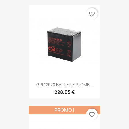
favorite_border
GPL12520 BATTERIE PLOMB...
228,05 €
PROMO !
favorite_border