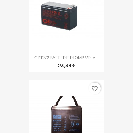
GP1272 BATTERIE PLOMB VRLA...
23,38 €
favorite_border