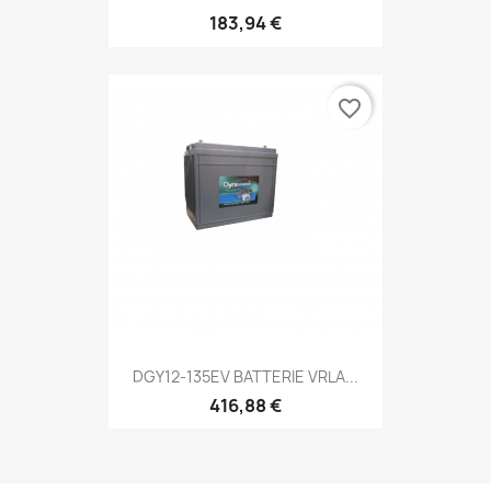
183,94 €
favorite_border
DGY12-135EV BATTERIE VRLA...
416,88 €