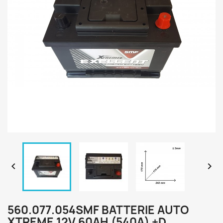


560.077.054SMF BATTERIE AUTO
XTREME 12V 60AH (540A) +D