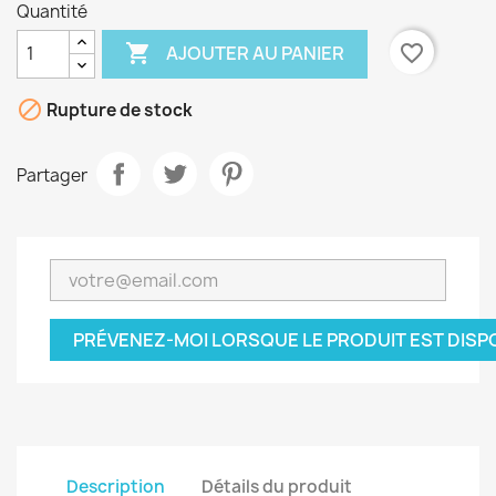
Quantité

favorite_border
AJOUTER AU PANIER

Rupture de stock
Partager
PRÉVENEZ-MOI LORSQUE LE PRODUIT EST DISP
Description
Détails du produit